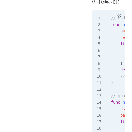
Go代码示例：
// ba
func
 hand
	user
	resp
,
	if
 er
	
	
	}
	defer
	// 
}
// goo
func
 hand
	user
	pars
	if
 er
	