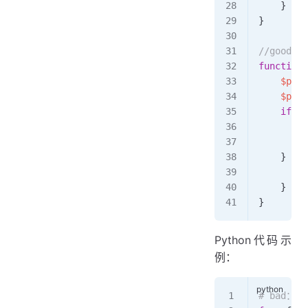
    }
}
//good
function
 
    $pars
    $port
    if
 (
i
        $
        e
    } 
els
        e
    }
}
Python代码示
例：
# bad：