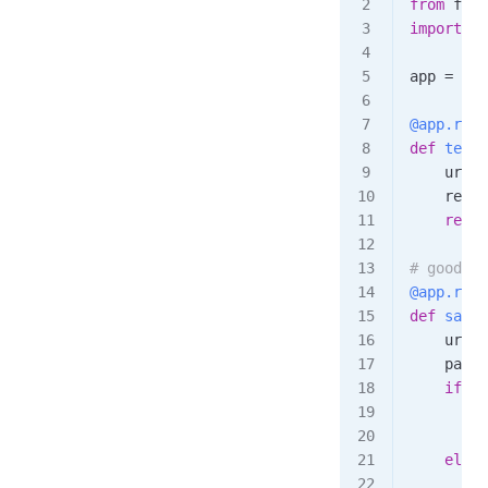
from
 flas
import
 re
app 
=
 Fla
@app
.
rout
def
 test
(
    url 
=
    respo
    retur
# good
@app
.
rout
def
 safe_
    url 
=
    parse
    if
 pa
        r
        r
    else
:
        r