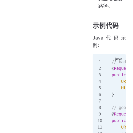
路径。
示例代码
Java代码示
例：
// ba
@
RequestM
public
 vo
    URL
 u
    HttpU
}
// goo
@
RequestM
public
 vo
    URL
 u