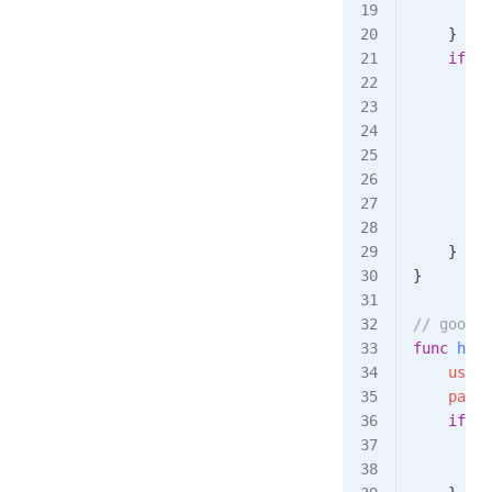
	
	}
	if
 pa
	
		
		}
	
	}
}
// goo
func
 hand
	user
	pars
	if
 er
	
	