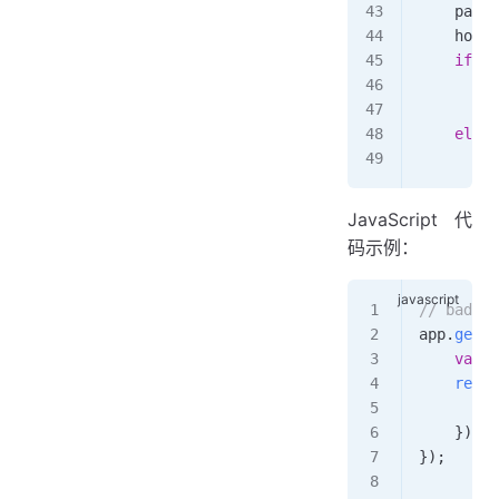
    parse
    host_
    if
 no
        r
        r
    else
:
        r
JavaScript代
码示例：
// bad
app
.
get
(
'
    var
 u
    reque
        r
    });
});