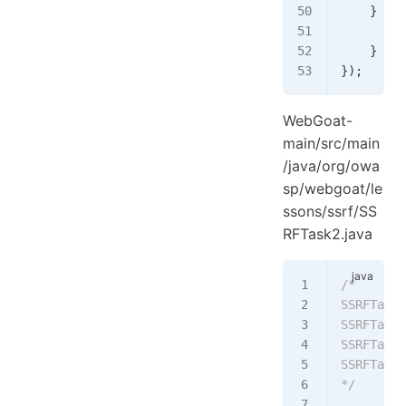
    } 
els
        r
    }
});
WebGoat-
main/src/main
/java/org/owa
sp/webgoat/le
ssons/ssrf/SS
RFTask2.java
/*
SSRFTas
SSRFTask
SSRFTas
SSRFTa
*/