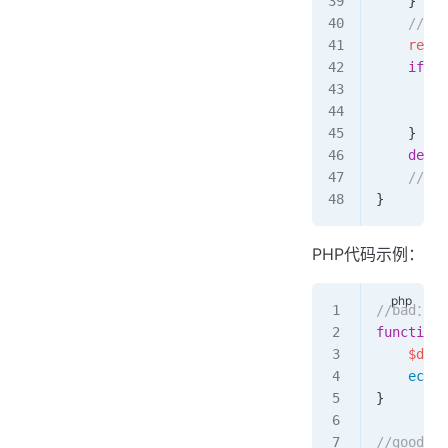
	}
	//
	resp
,
	if
 er
	
	
	}
	defer
	// 
}
PHP代码示例：
//bad：
function
 
    $data
    echo
 
}
//good