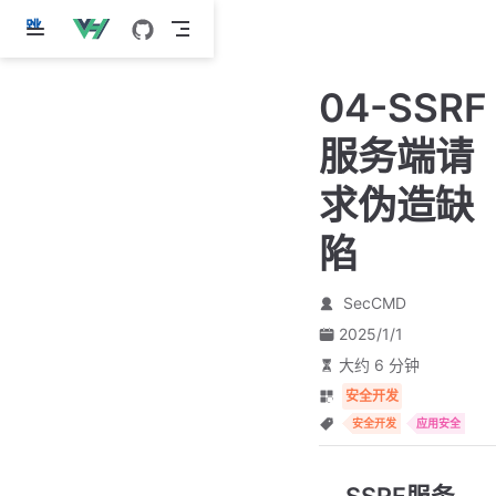
跳
至
主
04-SSRF
要
內
服务端请
容
求伪造缺
陷
SecCMD
2025/1/1
大约 6 分钟
安全开发
安全开发
应用安全