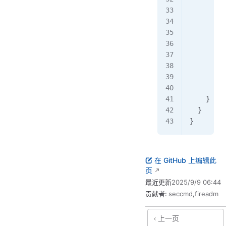
         
      Res
      if
 
        r
      } 
e
        r
      }
    }
  }
}
在 GitHub 上编辑此
页
最近更新
2025/9/9 06:44
贡献者:
seccmd
,
fireadm
上一页