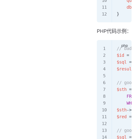
    query
    db
.
Qu
}
PHP代码示例：
// bad
$id
 =
 $_G
$sql
 =
 "
S
$result
 =
// goo
$sth
 =
 $d
    FROM
 
    WHERE
$sth
->
exe
$red
 =
 $s
// goo
$sql
 =
 '
S