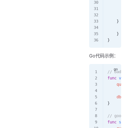
        P
        p
        R
    } 
cat
        e
    }
}
Go代码示例：
// bad
func
 vuln
    query
        r
    db
.
Qu
}
// goo
func
 safe