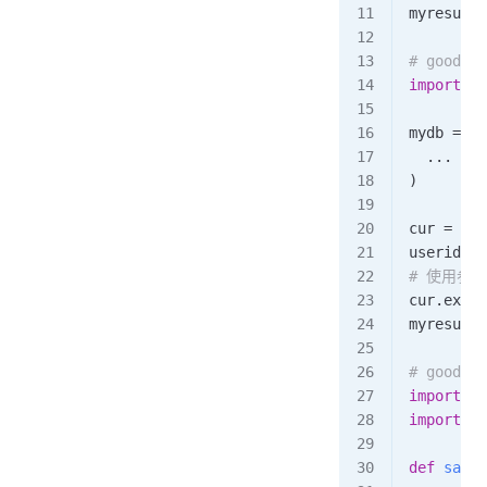
myresult 
# good
import
 my
mydb 
=
 my
  ...
 ...
)
cur 
=
 myd
userid 
=
 
# 使用参
cur.
execu
myresult 
# goo
import
 my
import
 re
def
 safe_