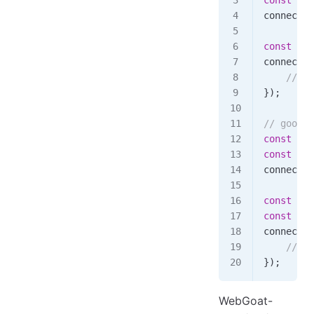
const
 con
connectio
const
 sql
connectio
    // ha
});  
// goo
const
 mys
const
 con
connectio
const
 sql
const
 sql
connectio
    // ha
});
WebGoat-