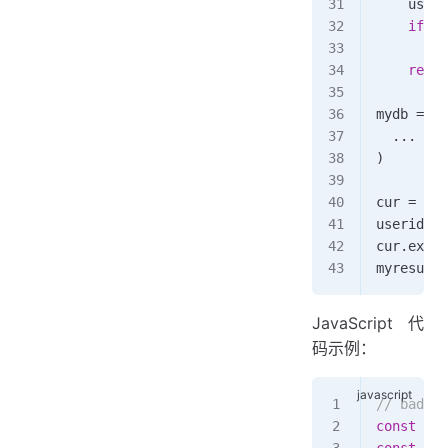
    useri
    if
 no
        r
    retur
mydb 
=
 my
  ...
 ...
)
cur 
=
 myd
userid 
=
 
cur.
execu
myresult 
JavaScript代
码示例：
// bad
const
 mys