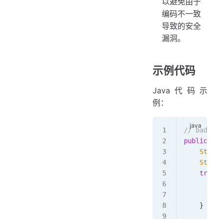
以避免由于
编码不一致
导致的安全
漏洞。
示例代码
Java代码示
例：
// bad
public
 vo
    Strin
    Strin
    try
 {
        S
        R
    } 
cat
        e