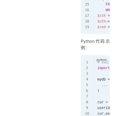
    FROM
 
    WHERE
$sth
 =
 $d
$sth
->
exe
$red
 =
 $s
Python代码示
例：
# bad
import
 my
mydb 
=
 my
  ...
 ...
)
cur 
=
 myd
userid 
=
 
cur.
execu