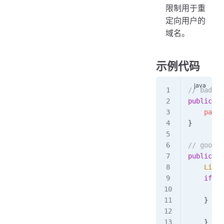
限制用于重
定向用户的
域名。
示例代码
// ba
public
 vo
    pageC
}
// goo
public
 vo
    List
<
    if
 (
a
        p
    } 
els
        t
    }