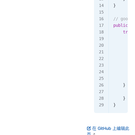
}
// goo
public
 vo
    try
 {
        U
        S
        i
         
        }
         
        }
    } 
cat
        t
    }
}
在 GitHub 上编辑此
页