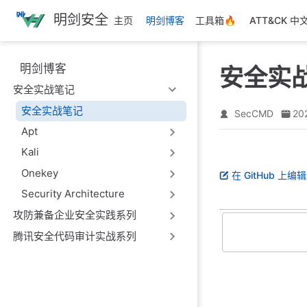
跳
明剑安全
主页
明剑博客
工具箱🔥
ATT&CK 中
至
主
要
明剑博客
安全实
內
安全实战笔记
容
安全实战笔记
SecCMD
20
Apt
Kali
Onekey
在 GitHub 上编
Security Architecture
攻防兼备企业安全实践系列
腾讯安全代码审计实战系列