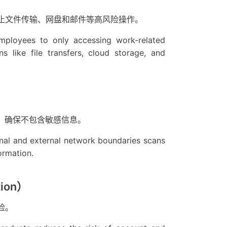
止文件传输、网盘和邮件等高风险操作。
employees to only accessing work-related
ns like file transfers, cloud storage, and
，确保不包含敏感信息。
nal and external network boundaries scans
ormation.
tion）
险。