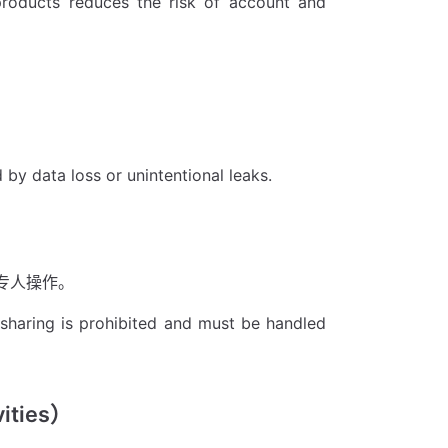
products reduces the risk of account and
by data loss or unintentional leaks.
专人操作。
e sharing is prohibited and must be handled
ities）