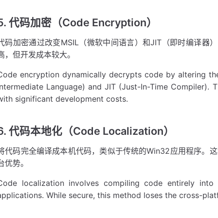
5. 代码加密（Code Encryption）
代码加密通过改变MSIL（微软中间语言）和JIT（即时编译
高，但开发成本较大。
Code encryption dynamically decrypts code by altering t
Intermediate Language) and JIT (Just-In-Time Compiler). T
with significant development costs.
6. 代码本地化（Code Localization）
将代码完全编译成本机代码，类似于传统的Win32应用程序。这
台优势。
Code localization involves compiling code entirely into 
applications. While secure, this method loses the cross-pl