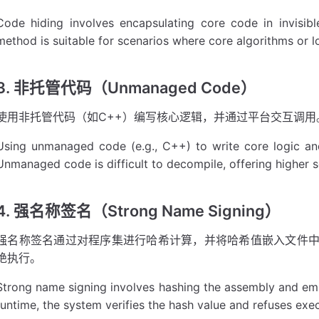
Code hiding involves encapsulating core code in invisib
method is suitable for scenarios where core algorithms or l
3. 非托管代码（Unmanaged Code）
使用非托管代码（如C++）编写核心逻辑，并通过平台交互调
Using unmanaged code (e.g., C++) to write core logic and 
Unmanaged code is difficult to decompile, offering higher s
4. 强名称签名（Strong Name Signing）
强名称签名通过对程序集进行哈希计算，并将哈希值嵌入文件
绝执行。
Strong name signing involves hashing the assembly and embe
runtime, the system verifies the hash value and refuses exec