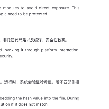
le modules to avoid direct exposure. This
ogic need to be protected.
用。非托管代码难以反编译，安全性较高。
invoking it through platform interaction.
ecurity.
中。运行时，系统会验证哈希值，若不匹配则拒
dding the hash value into the file. During
ution if it does not match.