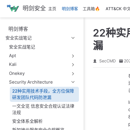
跳
明剑安全
主页
明剑博客
工具箱🔥
ATT&CK 中
至
主
要
明剑博客
22种
內
安全实战笔记
容
漏
安全实战笔记
Apt
SecCMD
20
Kali
Onekey
Security Architecture
22种实用技术手段，全方位保障
研发团队代码防泄漏
一文全览 信息安全合规认证法律
法规
安全体系全解析
新加坡云服务安全合规概览