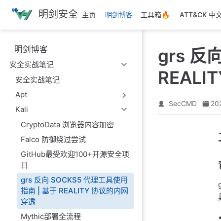
跳
明剑安全
主页
明剑博客
工具箱🔥
ATT&CK 中
至
主
要
明剑博客
grs 反
內
安全实战笔记
容
REAL
安全实战笔记
Apt
SecCMD
20
Kali
CryptoData 浏览器内容加密
Falco 防御绕过尝试
GitHub最受欢迎100+开源安全项
目
grs 反向 SOCKS5 代理工具使用
指南 | 基于 REALITY 协议的内网
穿透
Mythic部署全流程