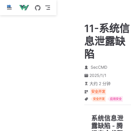
跳
至
主
11-系统信
要
內
息泄露缺
容
陷
SecCMD
2025/1/1
大约 2 分钟
安全开发
安全开发
应用安全
系统信息泄
露缺陷 - 腾