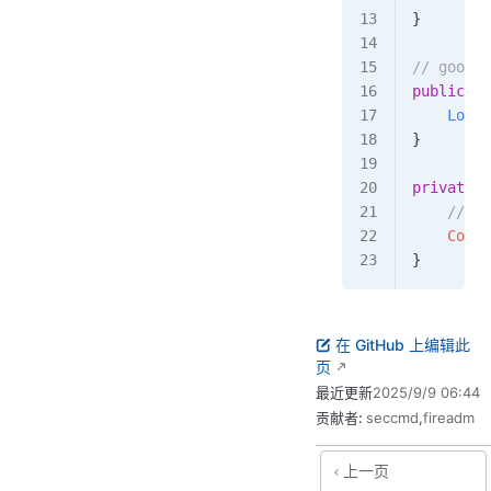
}
// go
public
 vo
    LogEr
}
private
 v
    /
    Conso
}
在 GitHub 上编辑此
页
最近更新
2025/9/9 06:44
贡献者:
seccmd
,
fireadm
上一页